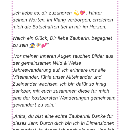
„Ich liebe es, dir zuzuhören 💫💖 .
Hinter
deinen Worten, im Klang verborgen, erreichen
mich die Botschaften tief in mir im Herzen.
Welch ein Glück, Dir liebe Zauberin, begegnet
zu sein 🧙‍♀️🧚‍♀️💕“
„Vor meinen inneren Augen tauchen Bilder aus
der gemeinsamen Wild & Weise
Jahreswanderung auf.
Ich erinnere uns alle
Miteinander, fühle unser Miteinander und
Zueinander wachsen.
Ich bin dafür so innig
dankbar, mit euch zusammen diese für mich
eine der kostbarsten Wanderungen gemeinsam
gewandert zu sein.“
„Anita, du bist eine echte Zauberin!! Danke für
dieses Jahr.
Durch dich bin ich in Dimensionen
gewandert, in denen ich noch nie war.
Und ich